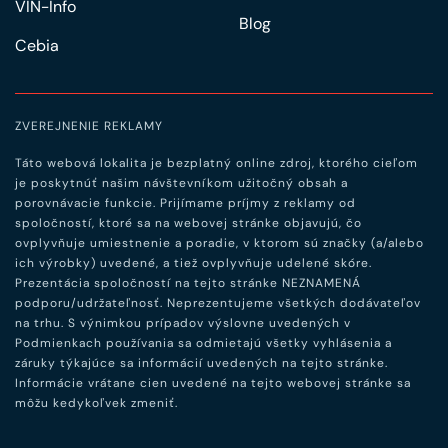
VIN-Info
Blog
Cebia
ZVEREJNENIE REKLAMY
Táto webová lokalita je bezplatný online zdroj, ktorého cieľom
je poskytnúť našim návštevníkom užitočný obsah a
porovnávacie funkcie. Prijímame príjmy z reklamy od
spoločností, ktoré sa na webovej stránke objavujú, čo
ovplyvňuje umiestnenie a poradie, v ktorom sú značky (a/alebo
ich výrobky) uvedené, a tiež ovplyvňuje udelené skóre.
Prezentácia spoločností na tejto stránke NEZNAMENÁ
podporu/udržateľnosť. Neprezentujeme všetkých dodávateľov
na trhu. S výnimkou prípadov výslovne uvedených v
Podmienkach používania sa odmietajú všetky vyhlásenia a
záruky týkajúce sa informácií uvedených na tejto stránke.
Informácie vrátane cien uvedené na tejto webovej stránke sa
môžu kedykoľvek zmeniť.