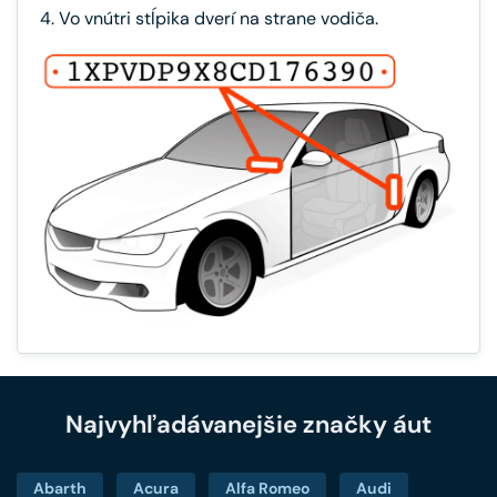
4. Vo vnútri stĺpika dverí na strane vodiča.
Najvyhľadávanejšie značky áut
Abarth
Acura
Alfa Romeo
Audi