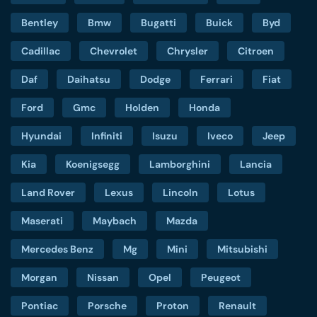
Bentley
Bmw
Bugatti
Buick
Byd
Cadillac
Chevrolet
Chrysler
Citroen
Daf
Daihatsu
Dodge
Ferrari
Fiat
Ford
Gmc
Holden
Honda
Hyundai
Infiniti
Isuzu
Iveco
Jeep
Kia
Koenigsegg
Lamborghini
Lancia
Land Rover
Lexus
Lincoln
Lotus
Maserati
Maybach
Mazda
Mercedes Benz
Mg
Mini
Mitsubishi
Morgan
Nissan
Opel
Peugeot
Pontiac
Porsche
Proton
Renault