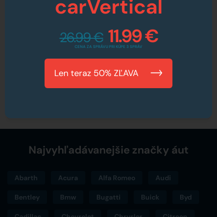
carVertical
11.99 €
26.99 €
CENA ZA SPRÁVU PRI KÚPE 3 SPRÁV
Len teraz 50% ZĽAVA
Najvyhľadávanejšie značky áut
Abarth
Acura
Alfa Romeo
Audi
Bentley
Bmw
Bugatti
Buick
Byd
Cadillac
Chevrolet
Chrysler
Citroen