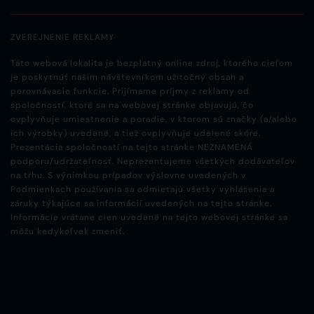
ZVEREJNENIE REKLAMY
Táto webová lokalita je bezplatný online zdroj, ktorého cieľom
je poskytnúť našim návštevníkom užitočný obsah a
porovnávacie funkcie. Prijímame príjmy z reklamy od
spoločností, ktoré sa na webovej stránke objavujú, čo
ovplyvňuje umiestnenie a poradie, v ktorom sú značky (a/alebo
ich výrobky) uvedené, a tiež ovplyvňuje udelené skóre.
Prezentácia spoločností na tejto stránke NEZNAMENÁ
podporu/udržateľnosť. Neprezentujeme všetkých dodávateľov
na trhu. S výnimkou prípadov výslovne uvedených v
Podmienkach používania sa odmietajú všetky vyhlásenia a
záruky týkajúce sa informácií uvedených na tejto stránke.
Informácie vrátane cien uvedené na tejto webovej stránke sa
môžu kedykoľvek zmeniť.