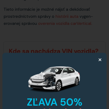
Tieto informácie je možné nájsť a dekódovať
prostredníctvom správy o
histórii auta
vygen-
erovanej správou
overenia vozidla carVertical.
Kde sa nachádza VIN vozidla?
×
1. Spodný roh čelného skla na strane vodiča.
2. Pod kapotou vedľa západky.
3. Na prednom konci rámu vozidla.
4. Vo vnútri stĺpika dverí na strane vodiča.
ZĽAVA 50%