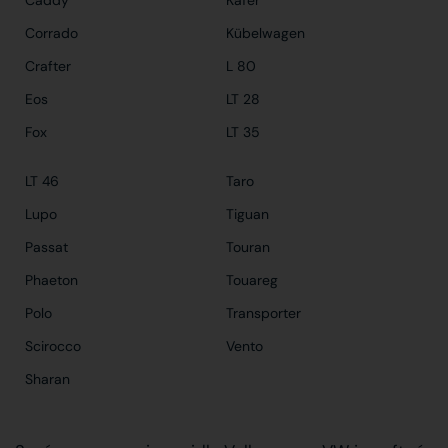
Caddy
Käfer
Corrado
Kübelwagen
Crafter
L 80
Eos
LT 28
Fox
LT 35
LT 46
Taro
Lupo
Tiguan
Passat
Touran
Phaeton
Touareg
Polo
Transporter
Scirocco
Vento
Sharan