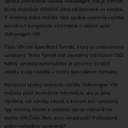
Správa preverenia vozidla Volkswagen VW je softvér,
ktorý dekóduje dôležité dáta zakódované vo výrobe.
V dnešnej dobe dokáže táto správa overenia vozidla
ponúknuť komplexné informácie o vašom aute
Volkswagen VW.
Číslo VIN má špecifický formát, ktorý je celosvetovo
uznávaný. Tento formát bol zavedený inštitútom ISO.
Každý výrobca automobilov je povinný označiť
všetky svoje vozidlá v tomto špeciálnom formáte.
Pomocou správy overenia vozidla Volkswagen VW
môžete zistiť konkrétne informácie, ako je jeho
výrobca, rok výroby, závod, v ktorom bol vyrobený,
typ motora, model a udalosti zazna-menané na
tomto VIN Čísle: Bolo auto ukradnuté? Poškodené
alebo nelegálne upravené?