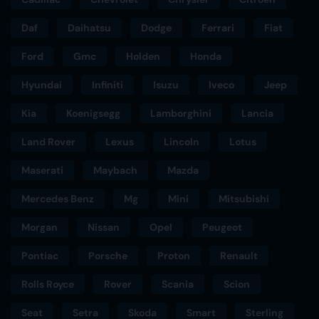
Daf
Daihatsu
Dodge
Ferrari
Fiat
Ford
Gmc
Holden
Honda
Hyundai
Infiniti
Isuzu
Iveco
Jeep
Kia
Koenigsegg
Lamborghini
Lancia
Land Rover
Lexus
Lincoln
Lotus
Maserati
Maybach
Mazda
Mercedes Benz
Mg
Mini
Mitsubishi
Morgan
Nissan
Opel
Peugeot
Pontiac
Porsche
Proton
Renault
Rolls Royce
Rover
Scania
Scion
Seat
Setra
Skoda
Smart
Sterling